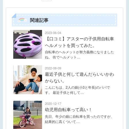
関連記事
2023-06-04
【口コミ】アスターの子供用自転車
ヘルメットを買ってみた。
自転車のヘルメットが努力義務になりました
ね。 街でヘルメット…
2022-08-09
最近子供と何して遊んだらいいかわ
からない。
こんにちは、2人の娘(小3と年長)のパパで
す。 最近子供と何して…
2020-12-17
幼児用自転車って高い！
先日、年少の娘に自転車を買ったのですが、
結果的に高くついて…