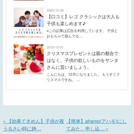
2020-10-28
【口コミ】レゴ クラシックは大人も
子供も楽しめます♪
※この記事は広告を利用しています。 子供と
おもちゃで遊んでる…
2019-12-01
クリスマスプレゼントは親の都合で
はなく、子供の欲しいものをサンタ
さんに貰いましょう。
こんにちは、12月になりました。 もうすぐク
リスマスですね。 …
«
【効果てきめん】子供が夜
【簡単】ahamo(アハモ)にし
うるさい時に静…
てみた。申し込…
»